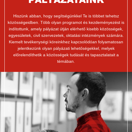
Hiszünk abban, hogy segítségünkkel Te is többet tehetsz
közösségeidben. Több olyan programot és kezdeményezést is
indítottunk, amely pályázat útján elérhető kisebb közösségek,
egyesületek, civil szervezetek, oktatási intézmények számára.
Kiemelt tevékenységi köreinkhez kapcsolódóan folyamatosan
jelentkezünk olyan pályázati lehetőségekkel, melyek
előrelendíthetik a közösségek tudását és tapasztalatait a
témában.