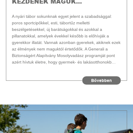
KEZDENEK MAGUK…
A nyári tábor sokunknak egyet jelent a szabadsággal:
poros sportcipőkkel, esti, tábortűz melletti
beszélgetésekkel, új barátságokkal és azokkal a
pillanatokkal, amelyek évekkel később is előhívják a
gyerekkor illatát. Vannak azonban gyerekek, akiknek ezek
az élmények nem maguktól értetődők. A Generali a
Biztonságért Alapítvány Mosolyvadász programját pont
azért hívtuk életre, hogy gyermek- és lakásotthonokb…
Bővebben