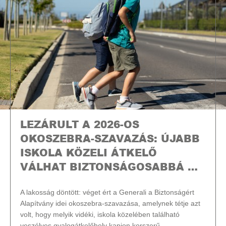
LEZÁRULT A 2026-OS
OKOSZEBRA-SZAVAZÁS: ÚJABB
ISKOLA KÖZELI ÁTKELŐ
VÁLHAT BIZTONSÁGOSABBÁ …
A lakosság döntött: véget ért a Generali a Biztonságért
Alapítvány idei okoszebra-szavazása, amelynek tétje azt
volt, hogy melyik vidéki, iskola közelében található
veszélyes gyalogátkelőhely kapjon korszerű,