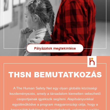
Pályázatok megtekintése
THSN BEMUTATKOZÁS
A The Human Safety Net egy olyan globális közösségi
kezdeményezés, amely a társadalom kiemelten sebezhető
csoportjainak igyekszik segíteni. Alapítványunkkal
együttműködve a program magyarországi célja, hogy a
koraszülött babáknak és családjaiknak, valamint a szülés