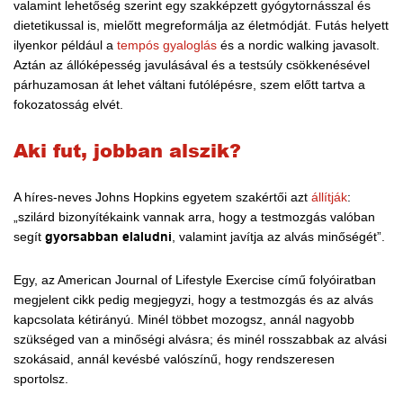
valamint lehetőség szerint egy szakképzett gyógytornásszal és
dietetikussal is, mielőtt megreformálja az életmódját. Futás helyett
ilyenkor például a
tempós gyaloglás
és a nordic walking javasolt.
Aztán az állóképesség javulásával és a testsúly csökkenésével
párhuzamosan át lehet váltani futólépésre, szem előtt tartva a
fokozatosság elvét.
Aki fut, jobban alszik?
A híres-neves Johns Hopkins egyetem szakértői azt
állítják
:
„szilárd bizonyítékaink vannak arra, hogy a testmozgás valóban
segít
gyorsabban elaludni
, valamint javítja az alvás minőségét”.
Egy, az American Journal of Lifestyle Exercise című folyóiratban
megjelent cikk pedig megjegyzi, hogy a testmozgás és az alvás
kapcsolata kétirányú. Minél többet mozogsz, annál nagyobb
szükséged van a minőségi alvásra; és minél rosszabbak az alvási
szokásaid, annál kevésbé valószínű, hogy rendszeresen
sportolsz.