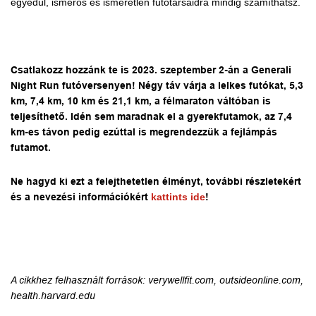
egyedül, ismerős és ismeretlen futótársaidra mindig számíthatsz.
Csatlakozz hozzánk te is 2023. szeptember 2-án a Generali
Night Run futóversenyen! Négy táv várja a lelkes futókat, 5,3
km, 7,4 km, 10 km és 21,1 km, a félmaraton váltóban is
teljesíthető. Idén sem maradnak el a gyerekfutamok, az 7,4
km-es távon pedig ezúttal is megrendezzük a fejlámpás
futamot.
Ne hagyd ki ezt a felejthetetlen élményt, további részletekért
és a nevezési információkért
kattints ide
!
A cikkhez felhasznált források: verywellfit.com, outsideonline.com,
health.harvard.edu