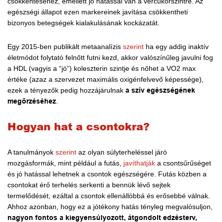
csökkentéséhez, emellett jó hatással van a vércukorszintre. Az
egészségi állapot ezen markereinek javítása csökkentheti
bizonyos betegségek kialakulásának kockázatát.
Egy 2015-ben publikált metaanalízis
szerint
ha egy addig inaktív
életmódot folytató felnőtt futni kezd, akkor valószínűleg javulni fog
a HDL (vagyis a “jó”) koleszterin szintje és nőhet a VO2 max
értéke (azaz a szervezet maximális oxigénfelvevő képessége),
ezek a tényezők pedig hozzájárulnak
a szív egészségének
megőrzéséhez
.
Hogyan hat a csontokra?
A tanulmányok
szerint
az olyan súlyterheléssel járó
mozgásformák, mint például a futás,
javíthatják
a csontsűrűséget
és jó hatással lehetnek a csontok egészségére. Futás közben a
csontokat érő terhelés serkenti a bennük lévő sejtek
termelődését, ezáltal a csontok ellenállóbbá és erősebbé válnak.
Ahhoz azonban, hogy ez a jótékony hatás tényleg megvalósuljon,
nagyon fontos a kiegyensúlyozott, átgondolt edzésterv,