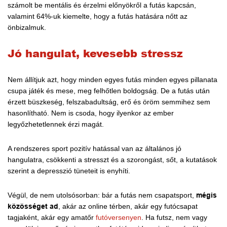
számolt be mentális és érzelmi előnyökről a futás kapcsán,
valamint 64%-uk kiemelte, hogy a futás hatására nőtt az
önbizalmuk.
Jó hangulat, kevesebb stressz
Nem állítjuk azt, hogy minden egyes futás minden egyes pillanata
csupa játék és mese, meg felhőtlen boldogság. De a futás után
érzett büszkeség, felszabadultság, erő és öröm semmihez sem
hasonlítható. Nem is csoda, hogy ilyenkor az ember
legyőzhetetlennek érzi magát.
A rendszeres sport pozitív hatással van az általános jó
hangulatra, csökkenti a stresszt és a szorongást, sőt, a kutatások
szerint a depresszió tüneteit is enyhíti.
Végül, de nem utolsósorban: bár a futás nem csapatsport,
mégis
közösséget ad
, akár az online térben, akár egy futócsapat
tagjaként, akár egy amatőr
futóversenyen
. Ha futsz, nem vagy