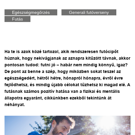
Egészségmegőrzés
Generali futóverseny
Futás
Ha te is azok közé tartozol, akik rendszeresen futócipőt
húznak, hogy nekivágjanak az aznapra kitűzött távnak, akkor
pontosan tudod: futni jó – habár nem mindig könnyű, igaz?
De pont az benne a szép, hogy miközben sokat teszel az
egészségedért, hétről hétre, hónapról hónapra, évről évre
fejlődhetsz, és mindig újabb célokat tűzhetsz ki magad elé. A
futásnak számos pozitív hatása van a fizikai és mentális
állapotra egyaránt, cikkünkben ezekből tekintünk át
néhányat.