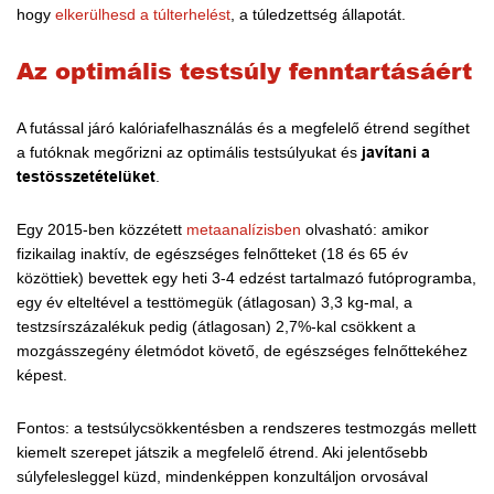
hogy
elkerülhesd a túlterhelést
, a túledzettség állapotát.
Az optimális testsúly fenntartásáért
A futással járó kalóriafelhasználás és a megfelelő étrend segíthet
a futóknak megőrizni az optimális testsúlyukat és
javítani a
testösszetételüket
.
Egy 2015-ben közzétett
metaanalízisben
olvasható: amikor
fizikailag inaktív, de egészséges felnőtteket (18 és 65 év
közöttiek) bevettek egy heti 3-4 edzést tartalmazó futóprogramba,
egy év elteltével a testtömegük (átlagosan) 3,3 kg-mal, a
testzsírszázalékuk pedig (átlagosan) 2,7%-kal csökkent a
mozgásszegény életmódot követő, de egészséges felnőttekéhez
képest.
Fontos: a testsúlycsökkentésben a rendszeres testmozgás mellett
kiemelt szerepet játszik a megfelelő étrend. Aki jelentősebb
súlyfelesleggel küzd, mindenképpen konzultáljon orvosával