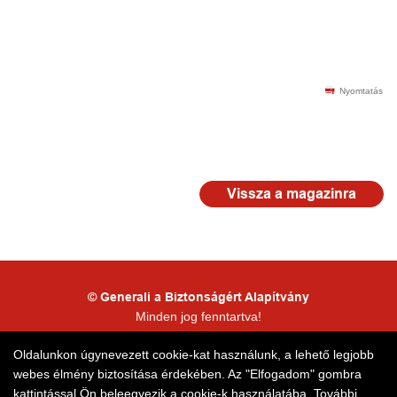
Nyomtatás
Vissza a magazinra
© Generali a Biztonságért Alapítvány
Minden jog fenntartva!
Kapcsolattartói adatkezelés
Oldalunkon úgynevezett cookie-kat használunk, a lehető legjobb
webes élmény biztosítása érdekében. Az "Elfogadom" gombra
Honlaptérkép
kattintással Ön beleegyezik a cookie-k használatába. További