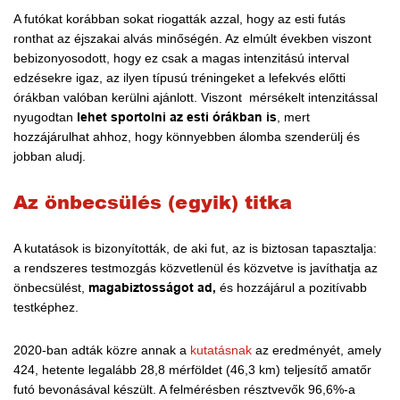
A futókat korábban sokat riogatták azzal, hogy az esti futás
ronthat az éjszakai alvás minőségén. Az elmúlt években viszont
bebizonyosodott, hogy ez csak a magas intenzitású interval
edzésekre igaz, az ilyen típusú tréningeket a lefekvés előtti
órákban valóban kerülni ajánlott. Viszont mérsékelt intenzitással
nyugodtan
lehet sportolni az esti órákban is
, mert
hozzájárulhat ahhoz, hogy könnyebben álomba szenderülj és
jobban aludj.
Az önbecsülés (egyik) titka
A kutatások is bizonyították, de aki fut, az is biztosan tapasztalja:
a rendszeres testmozgás közvetlenül és közvetve is javíthatja az
önbecsülést,
magabiztosságot ad,
és hozzájárul a pozitívabb
testképhez.
2020-ban adták közre annak a
kutatásnak
az eredményét, amely
424, hetente legalább 28,8 mérföldet (46,3 km) teljesítő amatőr
futó bevonásával készült. A felmérésben résztvevők 96,6%-a