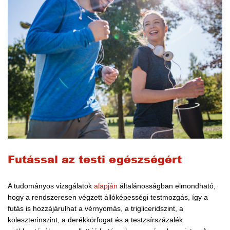
Futással az testi egészségért
A tudományos vizsgálatok
alapján
általánosságban elmondható,
hogy a rendszeresen végzett állóképességi testmozgás, így a
futás is hozzájárulhat a vérnyomás, a trigliceridszint, a
koleszterinszint, a derékkörfogat és a testzsírszázalék