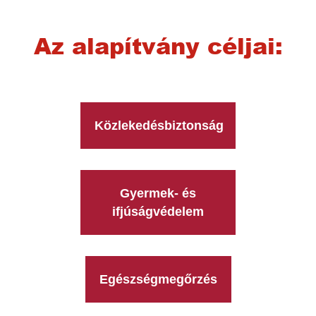
Az alapítvány céljai:
Közlekedésbiztonság
Gyermek- és
ifjúságvédelem
Egészségmegőrzés