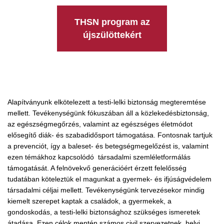
THSN program az
újszülöttekért
Alapítványunk elkötelezett a testi-lelki biztonság megteremtése
mellett. Tevékenységünk fókuszában áll a közlekedésbiztonság,
az egészségmegőrzés, valamint az egészséges életmódot
elősegítő diák- és szabadidősport támogatása. Fontosnak tartjuk
a prevenciót, így a baleset- és betegségmegelőzést is, valamint
ezen témákhoz kapcsolódó társadalmi szemléletformálás
támogatását. A felnövekvő generációért érzett felelősség
tudatában köteleztük el magunkat a gyermek- és ifjúságvédelem
társadalmi céljai mellett. Tevékenységünk tervezésekor mindig
kiemelt szerepet kaptak a családok, a gyermekek, a
gondoskodás, a testi-lelki biztonsághoz szükséges ismeretek
átadása. Ezen célok mentén számos civil szervezetnek, helyi