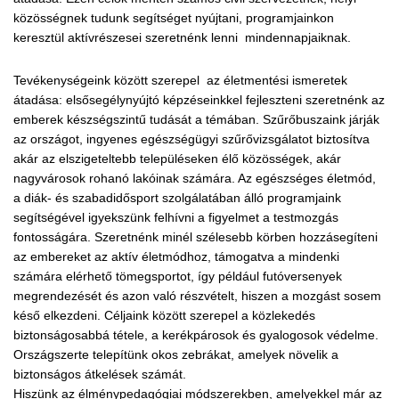
közösségnek tudunk segítséget nyújtani, programjainkon
keresztül aktívrészesei szeretnénk lenni mindennapjaiknak.
Tevékenységeink között szerepel az életmentési ismeretek
átadása: elsősegélynyújtó képzéseinkkel fejleszteni szeretnénk az
emberek készségszintű tudását a témában. Szűrőbuszaink járják
az országot, ingyenes egészségügyi szűrővizsgálatot biztosítva
akár az elszigeteltebb településeken élő közösségek, akár
nagyvárosok rohanó lakóinak számára. Az egészséges életmód,
a diák- és szabadidősport szolgálatában álló programjaink
segítségével igyekszünk felhívni a figyelmet a testmozgás
fontosságára. Szeretnénk minél szélesebb körben hozzásegíteni
az embereket az aktív életmódhoz, támogatva a mindenki
számára elérhető tömegsportot, így például futóversenyek
megrendezését és azon való részvételt, hiszen a mozgást sosem
késő elkezdeni. Céljaink között szerepel a közlekedés
biztonságosabbá tétele, a kerékpárosok és gyalogosok védelme.
Országszerte telepítünk okos zebrákat, amelyek növelik a
biztonságos átkelések számát.
Hiszünk az élménypedagógiai módszerekben, amelyekkel már az