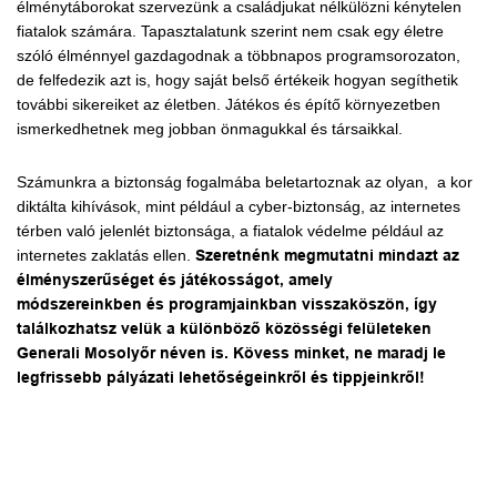
élménytáborokat szervezünk a családjukat nélkülözni kénytelen
fiatalok számára. Tapasztalatunk szerint nem csak egy életre
szóló élménnyel gazdagodnak a többnapos programsorozaton,
de felfedezik azt is, hogy saját belső értékeik hogyan segíthetik
további sikereiket az életben. Játékos és építő környezetben
ismerkedhetnek meg jobban önmagukkal és társaikkal.
Számunkra a biztonság fogalmába beletartoznak az olyan, a kor
diktálta kihívások, mint például a cyber-biztonság, az internetes
térben való jelenlét biztonsága, a fiatalok védelme például az
internetes zaklatás ellen.
Szeretnénk megmutatni mindazt az
élményszerűséget és játékosságot, amely
módszereinkben és programjainkban visszaköszön, így
találkozhatsz velük a különböző közösségi felületeken
Generali Mosolyőr néven is. Kövess minket, ne maradj le
legfrissebb pályázati lehetőségeinkről és tippjeinkről!