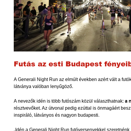
Futás az esti Budapest fényei
A Generali Night Run az elmúlt években azért vált a fut
látványa valóban lenyűgöző.
A nevezők idén is több futószám közül választhatnak:
a 
résztvevőket. Az útvonal pedig ezúttal is önmagáért beszé
inspiráló, látványos és nagyon budapesti.
„Idén a Generali Night Run futóversenyekkel szeretnénk 