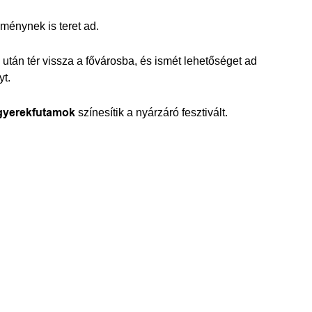
élménynek is teret ad.
án tér vissza a fővárosba, és ismét lehetőséget ad
yt.
 gyerekfutamok
színesítik a nyárzáró fesztivált.