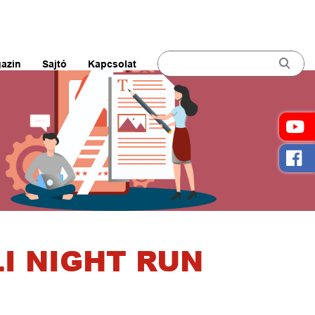
azin
Sajtó
Kapcsolat
I NIGHT RUN