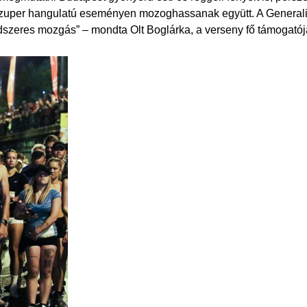
 szuper hangulatú eseményen mozoghassanak együtt. A Generali a
eres mozgás” – mondta Olt Boglárka, a verseny fő támogatója,