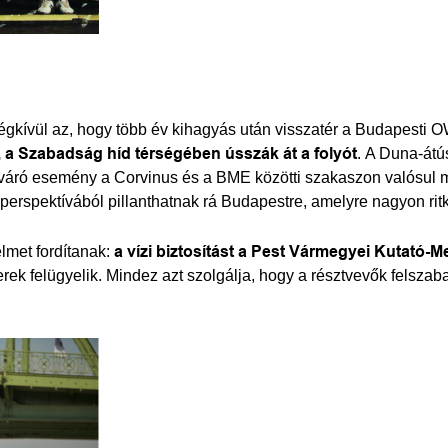
gkívül az, hogy több év kihagyás után visszatér a Budapesti O
 a Szabadság híd térségében ússzák át a folyót
. A Duna-átú
t váró esemény a Corvinus és a BME közötti szakaszon valósul m
 perspektívából pillanthatnak rá Budapestre, amelyre nagyon rit
lmet fordítanak:
a vízi biztosítást a Pest Vármegyei Kutató-M
k felügyelik. Mindez azt szolgálja, hogy a résztvevők felszaba