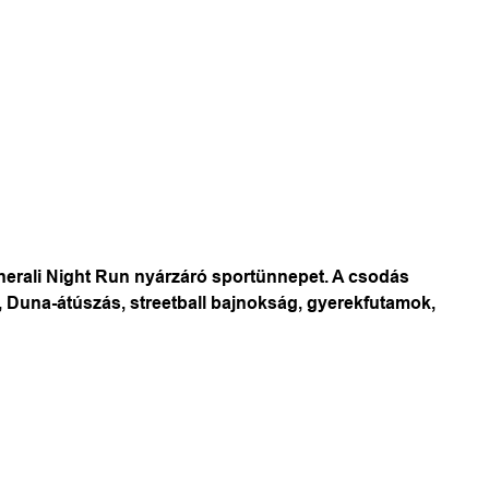
erali Night Run nyárzáró sportünnepet. A csodás
, Duna-átúszás, streetball bajnokság, gyerekfutamok,