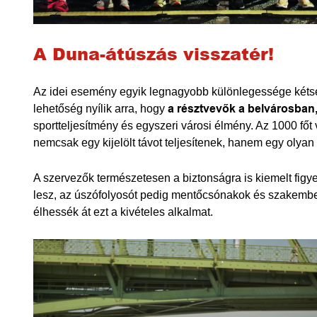
A Duna-átúszás visszatér!
Az idei esemény egyik legnagyobb különlegessége kétsé
lehetőség nyílik arra, hogy
a résztvevők a belvárosban,
sportteljesítmény és egyszeri városi élmény. Az 1000 fő
nemcsak egy kijelölt távot teljesítenek, hanem egy olyan
A szervezők természetesen a biztonságra is kiemelt figye
lesz, az úszófolyosót pedig mentőcsónakok és szakembere
élhessék át ezt a kivételes alkalmat.