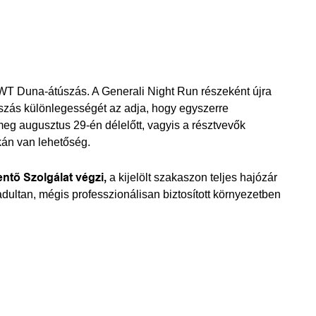
WT Duna-átúszás. A Generali Night Run részeként újra
szás különlegességét az adja, hogy egyszerre
eg augusztus 29-én délelőtt, vagyis a résztvevők
kán van lehetőség.
entő Szolgálat végzi,
a kijelölt szakaszon teljes hajózár
dultan, mégis professzionálisan biztosított környezetben