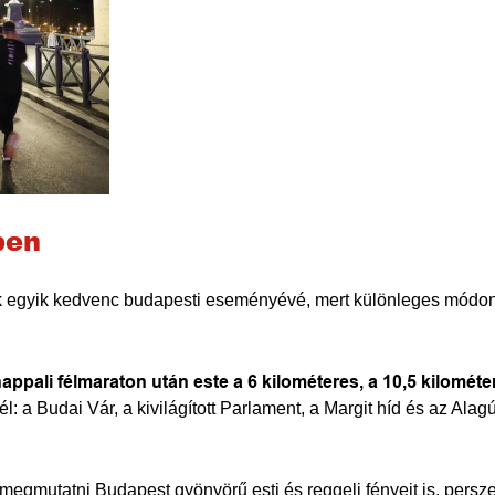
ben
ók egyik kedvenc budapesti eseményévé, mert különleges módon ö
nappali félmaraton után este a 6 kilométeres, a 10,5 kilomét
l: a Budai Vár, a kivilágított Parlament, a Margit híd és az Ala
megmutatni Budapest gyönyörű esti és reggeli fényeit is, persz