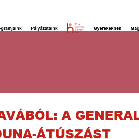
ogramjaink
Pályázataink
Gyerekeknek
Mag
AVÁBÓL: A GENERAL
DUNA-ÁTÚSZÁST