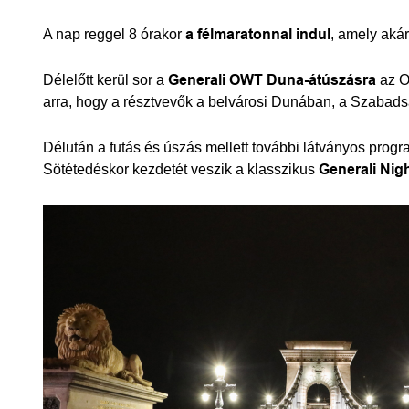
A nap reggel 8 órakor
a félmaratonnal indul
, amely akár
Délelőtt kerül sor a
Generali OWT Duna-átúszásra
az O
arra, hogy a résztvevők a belvárosi Dunában, a Szabads
Délután a futás és úszás mellett további látványos pro
Sötétedéskor kezdetét veszik a klasszikus
Generali Nig