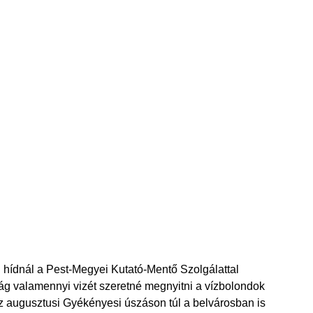
ídnál a Pest-Megyei Kutató-Mentő Szolgálattal
 valamennyi vizét szeretné megnyitni a vízbolondok
z augusztusi Gyékényesi úszáson túl a belvárosban is