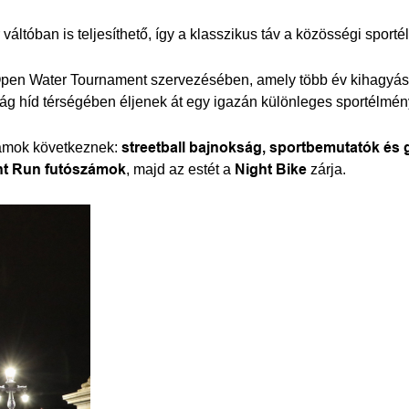
 váltóban is teljesíthető, így a klasszikus táv a közösségi sport
pen Water Tournament szervezésében, amely több év kihagyás ut
ág híd térségében éljenek át egy igazán különleges sportélmén
gramok következnek:
streetball bajnokság, sportbemutatók és
ht Run futószámok
, majd az estét a
Night Bike
zárja.