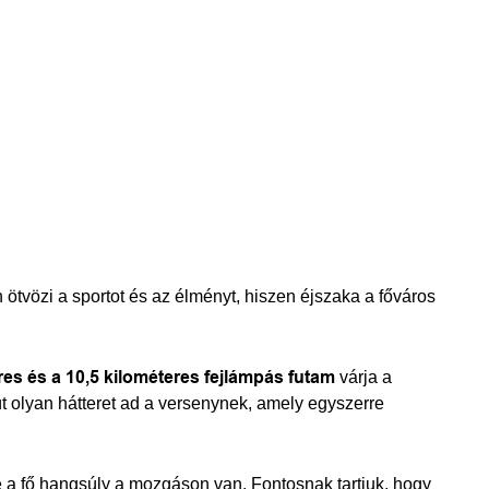
tvözi a sportot és az élményt, hiszen éjszaka a főváros
eres és a 10,5 kilométeres fejlámpás futam
várja a
gút olyan hátteret ad a versenynek, amely egyszerre
e a fő hangsúly a mozgáson van. Fontosnak tartjuk, hogy