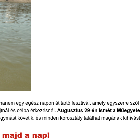
anem egy egész napon át tartó fesztivál, amely egyszerre szó
jtnál és célba érkezésnél.
Augusztus 29-én ismét a Műegyetem
gymást követik, és minden korosztály találhat magának kihívást,
l majd a nap!