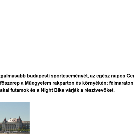
izgalmasabb budapesti sporteseményét, az egész napos Gen
 a főszerep a Műegyetem rakparton és környékén: félmaraton
kai futamok és a Night Bike várják a résztvevőket.