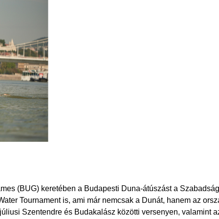
mes (BUG) keretében a Budapesti Duna-átúszást a Szabadság h
ater Tournament is, ami már nemcsak a Dunát, hanem az ország
júliusi Szentendre és Budakalász közötti versenyen, valamint a