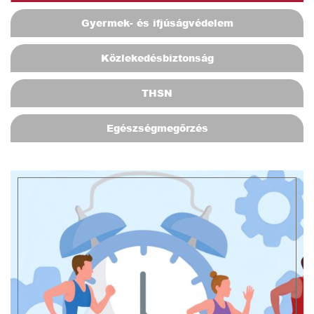
Gyermek- és ifjúságvédelem
Közlekedésbiztonság
THSN
Egészségmegőrzés