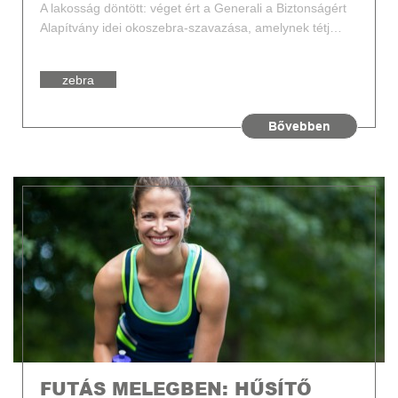
A lakosság döntött: véget ért a Generali a Biztonságért
Alapítvány idei okoszebra-szavazása, amelynek tétj…
zebra
Közlekedésbiztonság
okoszebra
SafeCross
Bővebben
FUTÁS MELEGBEN: HŰSÍTŐ