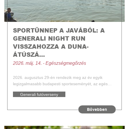
SPORTÜNNEP A JAVÁBÓL: A
GENERALI NIGHT RUN
VISSZAHOZZA A DUNA-
ÁTÚSZÁ…
2026. máj. 14. - Egészségmegőrzés
2026. augusztus 29-én rendezik meg az év egyik
legizgalmasabb budapesti sporteseményét, az egés…
Generali futóverseny
Futás
Bővebben