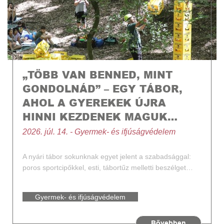
„TÖBB VAN BENNED, MINT
GONDOLNÁD” – EGY TÁBOR,
AHOL A GYEREKEK ÚJRA
HINNI KEZDENEK MAGUK…
2026. júl. 14. - Gyermek- és ifjúságvédelem
A nyári tábor sokunknak egyet jelent a szabadsággal:
poros sportcipőkkel, esti, tábortűz melletti beszélget…
Gyermek- és ifjúságvédelem
Mosolyvadász
Bővebben