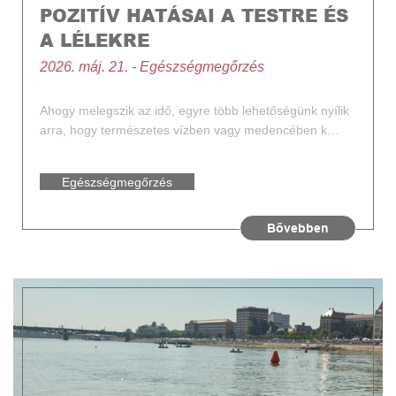
POZITÍV HATÁSAI A TESTRE ÉS
A LÉLEKRE
2026. máj. 21. - Egészségmegőrzés
Ahogy melegszik az idő, egyre több lehetőségünk nyílik
arra, hogy természetes vízben vagy medencében k…
Egészségmegőrzés
Generali futóverseny
Egészség
Bővebben