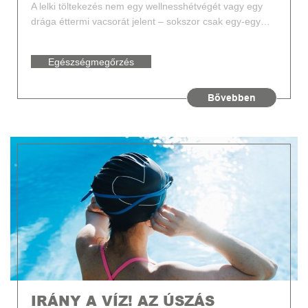
A lelki töltekezés nem egy wellnesshétvégét vagy egy
drága éttermi vacsorát jelent – sokszor csak egy-egy…
Egészségmegőrzés
Bővebben
IRÁNY A VÍZ! AZ ÚSZÁS