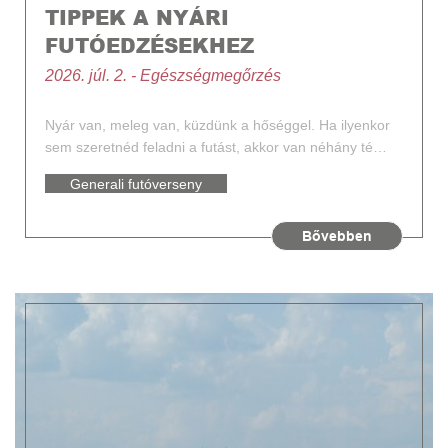
TIPPEK A NYÁRI
FUTÓEDZÉSEKHEZ
2026. júl. 2. - Egészségmegőrzés
Nyár van, meleg van, küzdünk a hőséggel. Ha ilyenkor
sem szeretnéd feladni a futást, akkor van néhány té…
Generali futóverseny
Futás
Bővebben