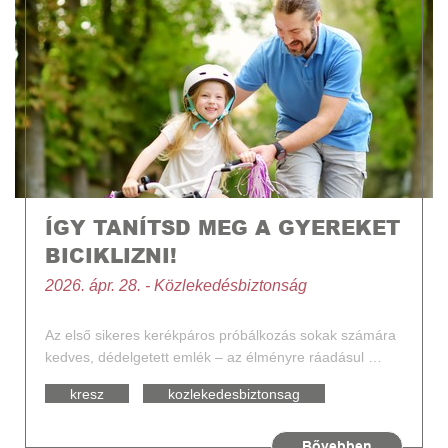
ÍGY TANÍTSD MEG A GYEREKET
BICIKLIZNI!
2026. ápr. 28. - Közlekedésbiztonság
Az első sikeres kerékpáros próbálkozás sokak számára
kedves, dédelgetett emlék – az élményre ráadásul …
kresz
kozlekedesbiztonsag
Bővebben