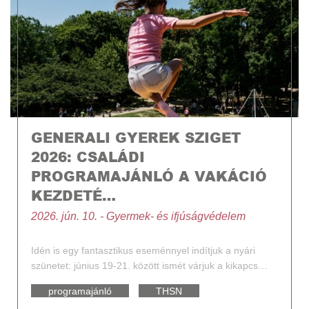
GENERALI GYEREK SZIGET
2026: CSALÁDI
PROGRAMAJÁNLÓ A VAKÁCIÓ
KEZDETÉ…
2026. jún. 10. - Gyermek- és ifjúságvédelem
Idén is egy fantasztikus eseménnyel indítjuk a nyári
szünetet: június 19-21. között ismét várjuk a kikapcs…
programajánló
THSN
Generali Gyerek Sziget