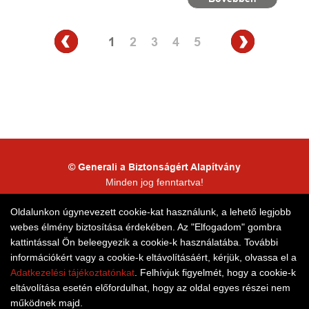
1
2
3
4
5
© Generali a Biztonságért Alapítvány
Minden jog fenntartva!
Kapcsolattartói adatkezelés
Oldalunkon úgynevezett cookie-kat használunk, a lehető legjobb
webes élmény biztosítása érdekében. Az "Elfogadom" gombra
Honlaptérkép
kattintással Ön beleegyezik a cookie-k használatába. További
információkért vagy a cookie-k eltávolításáért, kérjük, olvassa el a
Adatkezelési tájékoztatónkat
. Felhívjuk figyelmét, hogy a cookie-k
eltávolítása esetén előfordulhat, hogy az oldal egyes részei nem
működnek majd.