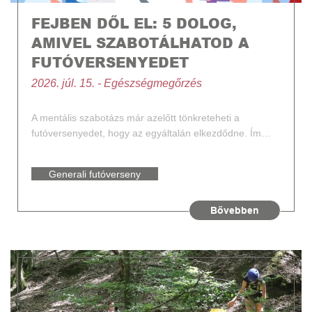
FEJBEN DŐL EL: 5 DOLOG,
AMIVEL SZABOTÁLHATOD A
FUTÓVERSENYEDET
2026. júl. 15. - Egészségmegőrzés
A mentális szabotázs már azelőtt tönkreteheti a
futóversenyedet, hogy az egyáltalán elkezdődne. Ím…
Generali futóverseny
Futás
Bővebben