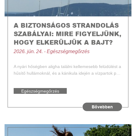
A BIZTONSÁGOS STRANDOLÁS
SZABÁLYAI: MIRE FIGYELJÜNK,
HOGY ELKERÜLJÜK A BAJT?
2026. jún. 24. - Egészségmegőrzés
A nyári hőségben aligha találni kellemesebb felüdülést a
hűsítő hullámoknál, és a kánikula idején a vízpartok p…
Egészségmegőrzés
Bővebben