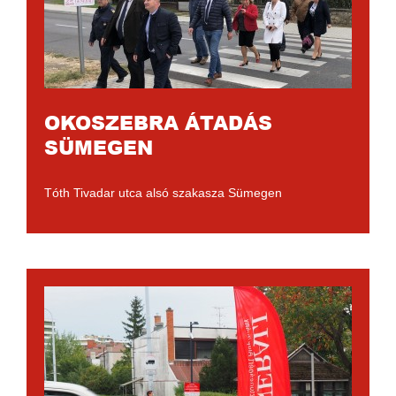
OKOSZEBRA ÁTADÁS
SÜMEGEN
Tóth Tivadar utca alsó szakasza Sümegen