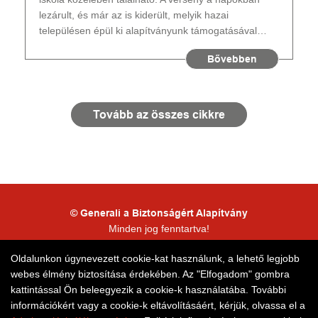
lezárult, és már az is kiderült, melyik hazai
településen épül ki alapítványunk támogatásával…
Bővebben
Tovább az összes cikkre
© Generali a Biztonságért Alapítvány
Minden jog fenntartva!
Kapcsolattartói adatkezelés
Oldalunkon úgynevezett cookie-kat használunk, a lehető legjobb
webes élmény biztosítása érdekében. Az "Elfogadom" gombra
Honlaptérkép
kattintással Ön beleegyezik a cookie-k használatába. További
információkért vagy a cookie-k eltávolításáért, kérjük, olvassa el a