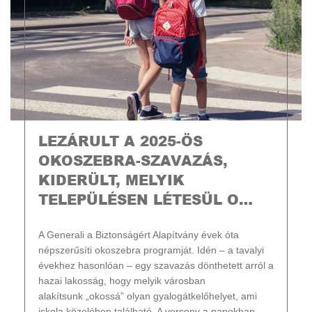
LEZÁRULT A 2025-ÖS
OKOSZEBRA-SZAVAZÁS,
KIDERÜLT, MELYIK
TELEPÜLÉSEN LÉTESÜL O…
A Generali a Biztonságért Alapítvány évek óta
népszerűsíti okoszebra programját. Idén – a tavalyi
évekhez hasonlóan – egy szavazás dönthetett arról a
hazai lakosság, hogy melyik városban
alakítsunk „okossá” olyan gyalogátkelőhelyet, ami
iskola közelében található. A verseny a napokban