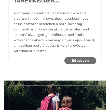
TANÉVKEZDÉS…
Alapítványunk évek óta népszerűsíti okoszebra
programját. Idén – a tavalyihoz hasonlóan – egy
online szavazás keretében a hazai lakosság
dönthetett arról, hogy melyik városban alakítsunk
„okossá” olyan gyalogátkelőhelyet, ami iskola
közelében található. A verseny a nyár elején lezárult,
a napokban pedig átadásra is került a győztes
városban az okoszeb…
Bővebben