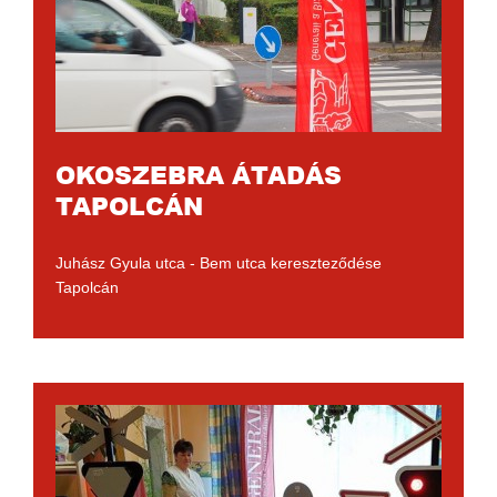
OKOSZEBRA ÁTADÁS
TAPOLCÁN
Juhász Gyula utca - Bem utca kereszteződése
Tapolcán