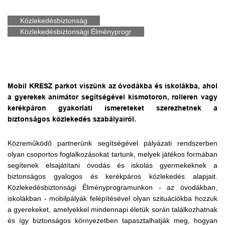
Közlekedésbiztonság
Közlekedésbiztonsági Élményprogr
Mobil KRESZ parkot viszünk az óvodákba és iskolákba, ahol
a gyerekek animátor segítségével kismotoron, rolleren vagy
kerékpáron gyakorlati ismereteket szerezhetnek a
biztonságos közlekedés szabályairól.
Közreműködő partnerünk segítségével pályázati rendszerben
olyan csoportos foglalkozásokat tartunk, melyek játékos formában
segítenek elsajátítani óvodás és iskolás gyermekeknek a
biztonságos gyalogos és kerékpáros közlekedés alapjait.
Közlekedésbiztonsági Élményprogramunkon - az óvodákban,
iskolákban - mobilpályák felépítésével olyan szituációkba hozzuk
a gyerekeket, amelyekkel mindennapi életük során találkozhatnak
és így biztonságos környezetben tapasztalhatják meg, hogyan