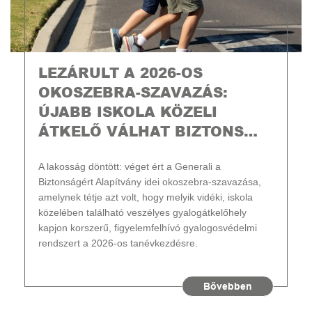
LEZÁRULT A 2026-OS
OKOSZEBRA-SZAVAZÁS:
ÚJABB ISKOLA KÖZELI
ÁTKELŐ VÁLHAT BIZTONS…
A lakosság döntött: véget ért a Generali a
Biztonságért Alapítvány idei okoszebra-szavazása,
amelynek tétje azt volt, hogy melyik vidéki, iskola
közelében található veszélyes gyalogátkelőhely
kapjon korszerű, figyelemfelhívó gyalogosvédelmi
rendszert a 2026-os tanévkezdésre.
Bővebben