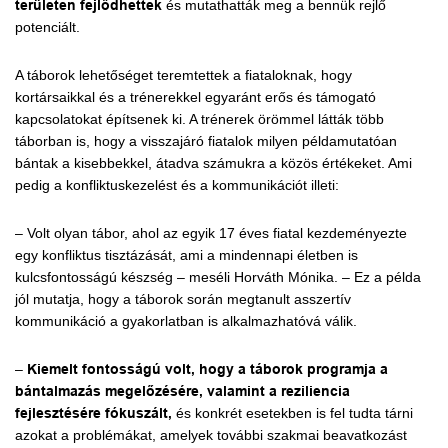
területen fejlődhettek
és mutathatták meg a bennük rejlő
potenciált.
A táborok lehetőséget teremtettek a fiataloknak, hogy
kortársaikkal és a trénerekkel egyaránt erős és támogató
kapcsolatokat építsenek ki. A trénerek örömmel látták több
táborban is, hogy a visszajáró fiatalok milyen példamutatóan
bántak a kisebbekkel, átadva számukra a közös értékeket. Ami
pedig a konfliktuskezelést és a kommunikációt illeti:
– Volt olyan tábor, ahol az egyik 17 éves fiatal kezdeményezte
egy konfliktus tisztázását, ami a mindennapi életben is
kulcsfontosságú készség – meséli Horváth Mónika. – Ez a példa
jól mutatja, hogy a táborok során megtanult asszertív
kommunikáció a gyakorlatban is alkalmazhatóvá válik.
–
Kiemelt fontosságú volt, hogy a táborok programja a
bántalmazás megelőzésére, valamint a reziliencia
fejlesztésére fókuszált,
és konkrét esetekben is fel tudta tárni
azokat a problémákat, amelyek további szakmai beavatkozást