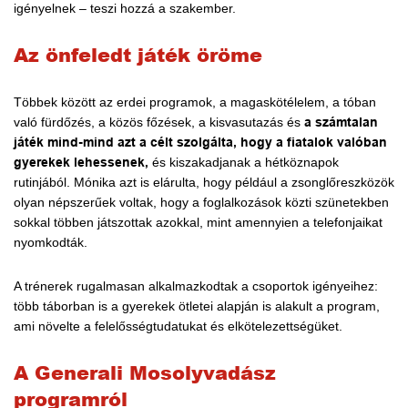
igényelnek – teszi hozzá a szakember.
Az önfeledt játék öröme
Többek között az erdei programok, a magaskötélelem, a tóban
való fürdőzés, a közös főzések, a kisvasutazás és
a számtalan
játék mind-mind azt a célt szolgálta, hogy a fiatalok valóban
gyerekek lehessenek,
és kiszakadjanak a hétköznapok
rutinjából. Mónika azt is elárulta, hogy például a zsonglőreszközök
olyan népszerűek voltak, hogy a foglalkozások közti szünetekben
sokkal többen játszottak azokkal, mint amennyien a telefonjaikat
nyomkodták.
A trénerek rugalmasan alkalmazkodtak a csoportok igényeihez:
több táborban is a gyerekek ötletei alapján is alakult a program,
ami növelte a felelősségtudatukat és elkötelezettségüket.
A Generali Mosolyvadász
programról