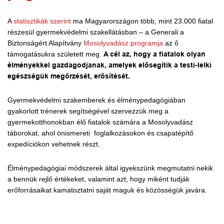
A
statisztikák szerint
ma Magyarországon több, mint 23.000 fiatal
részesül gyermekvédelmi szakellátásban – a Generali a
Biztonságért Alapítvány
Mosolyvadász programja
az ő
támogatásukra született meg.
A cél az, hogy a fiatalok olyan
élményekkel gazdagodjanak, amelyek elősegítik a testi-lelki
egészségük megőrzését, erősítését.
Gyermekvédelmi szakemberek és élménypedagógiában
gyakorlott trénerek segítségével szervezzük meg a
gyermekotthonokban élő fiatalok számára a Mosolyvadász
táborokat, ahol önismereti foglalkozásokon és csapatépítő
expedíciókon vehetnek részt.
Élménypedagógiai módszerek által igyekszünk megmutatni nekik
a bennük rejlő értékeket, valamint azt, hogy miként tudják
erőforrásaikat kamatoztatni saját maguk és közösségük javára.