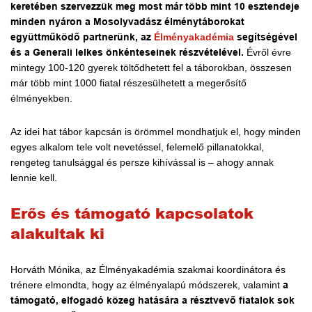
keretében szervezzük meg most már több mint 10 esztendeje
minden nyáron a Mosolyvadász élménytáborokat
együttműködő partnerünk, az
Élményakadémia
segítségével
és a Generali lelkes önkénteseinek részvételével.
Évről évre
mintegy 100-120 gyerek töltődhetett fel a táborokban, összesen
már több mint 1000 fiatal részesülhetett a megerősítő
élményekben.
Az idei hat tábor kapcsán is örömmel mondhatjuk el, hogy minden
egyes alkalom tele volt nevetéssel, felemelő pillanatokkal,
rengeteg tanulsággal és persze kihívással is – ahogy annak
lennie kell.
Erős és támogató kapcsolatok
alakultak ki
Horváth Mónika, az Élményakadémia szakmai koordinátora és
trénere elmondta, hogy az élményalapú módszerek, valamint
a
támogató, elfogadó közeg hatására a résztvevő fiatalok sok