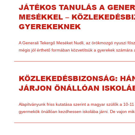
JÁTÉKOS TANULÁS A GENER
MESÉKKEL – KÖZLEKEDÉSB
GYEREKEKNEK
A Generali Tekergő Meséket Nudli, az örökmozgó nyuszi fősze
mégis jól érthető formában közvetítsük a gyerekek számára
KÖZLEKEDÉSBIZONSÁG: HÁ
JÁRJON ÖNÁLLÓAN ISKOLÁ
Alapítványunk friss kutatása szerint a magyar szülők a 10-11 
gyermekök önállóan kezdhessen iskolába járni. De vajon mi