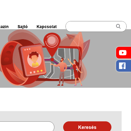
azin
Sajtó
Kapcsolat
Keresés