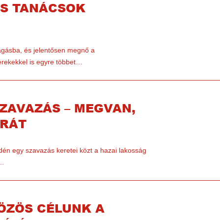
OS TANÁCSOK
ágásba, és jelentősen megnő a
yerekekkel is egyre többet…
ZAVAZÁS – MEGVAN,
BRÁT
dén egy szavazás keretei közt a hazai lakosság
n…
ÖZÖS CÉLUNK A