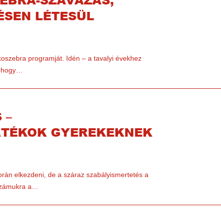
ÉSEN LÉTESÜL
koszebra programját. Idén – a tavalyi évekhez
, hogy…
 –
ÁTÉKOK GYEREKEKNEK
orán elkezdeni, de a száraz szabályismertetés a
 Számukra a…