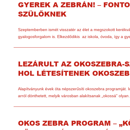
GYEREK A ZEBRÁN! – FONT
SZÜLŐKNEK
Szeptemberben ismét visszatér az élet a megszokott kerékv
gyalogosforgalom is. Elkezdődikis az iskola, óvoda, így a g
LEZÁRULT AZ OKOSZEBRA-S
HOL LÉTESÍTENEK OKOSZE
Alapítványunk évek óta népszerűsíti okoszebra programját. I
arról dönthetett, melyik városban alakítsanak „okossá” olya
OKOS ZEBRA PROGRAM – „K