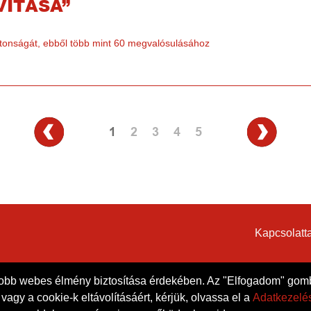
VÍTÁSA”
tonságát, ebből több mint 60 megvalósulásához
1
2
3
4
5
Kapcsolatta
jobb webes élmény biztosítása érdekében. Az "Elfogadom" gomb
agy a cookie-k eltávolításáért, kérjük, olvassa el a
Adatkezelés