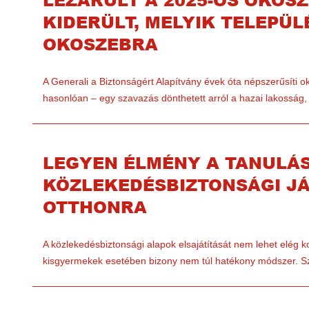
KIDERÜLT, MELYIK TELEPÜL
OKOSZEBRA
A Generali a Biztonságért Alapítvány évek óta népszerűsíti o
hasonlóan – egy szavazás dönthetett arról a hazai lakosság
LEGYEN ÉLMÉNY A TANULÁS
KÖZLEKEDÉSBIZTONSÁGI J
OTTHONRA
A közlekedésbiztonsági alapok elsajátítását nem lehet elég k
kisgyermekek esetében bizony nem túl hatékony módszer.