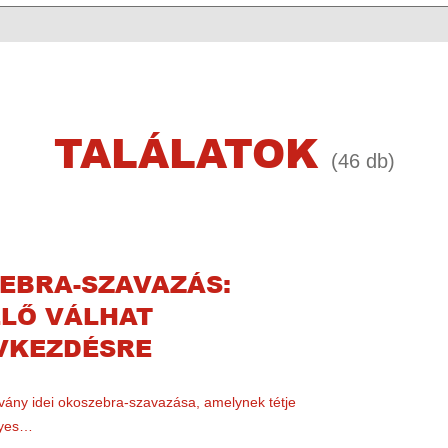
TALÁLATOK
(46 db)
ZEBRA-SZAVAZÁS:
ELŐ VÁLHAT
VKEZDÉSRE
ítvány idei okoszebra-szavazása, amelynek tétje
élyes…