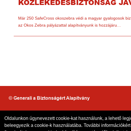
KÖZLEKEDÉSBIZTONSÁG JA
Már 250 SafeCross okoszebra védi a magyar gyalogosok biz
az Okos Zebra pályázattal alapítványunk is hozzájáru…
© Generali a Biztonságért Alapítvány
Oldalunkon úgynevezett cookie-kat használunk, a lehető leg
Minden jog fenntartva!
beleegyezik a cookie-k használatába. További információkért v