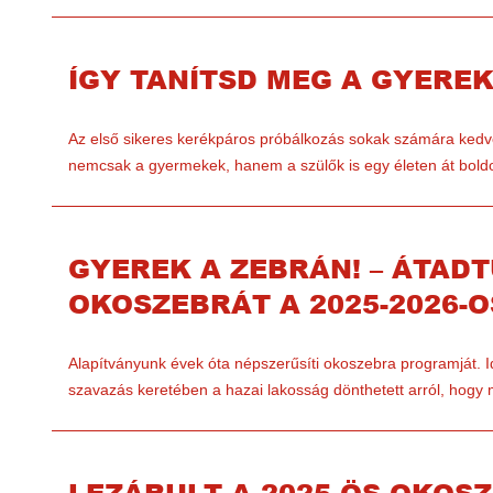
ÍGY TANÍTSD MEG A GYEREKE
Az első sikeres kerékpáros próbálkozás sokak számára kedv
nemcsak a gyermekek, hanem a szülők is egy életen át bo
GYEREK A ZEBRÁN! – ÁTADT
OKOSZEBRÁT A 2025-2026-
Alapítványunk évek óta népszerűsíti okoszebra programját. I
szavazás keretében a hazai lakosság dönthetett arról, hogy
LEZÁRULT A 2025-ÖS OKOS