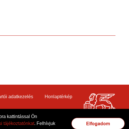
rtói adatkezelés
Honlaptérkép
ra kattintással Ön
i tájékoztatónkat
. Felhívjuk
Elfogadom