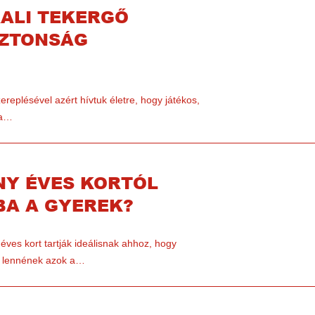
ALI TEKERGŐ
IZTONSÁG
replésével azért hívtuk életre, hogy játékos,
 a…
NY ÉVES KORTÓL
BA A GYEREK?
éves kort tartják ideálisnak ahhoz, hogy
k lennének azok a…