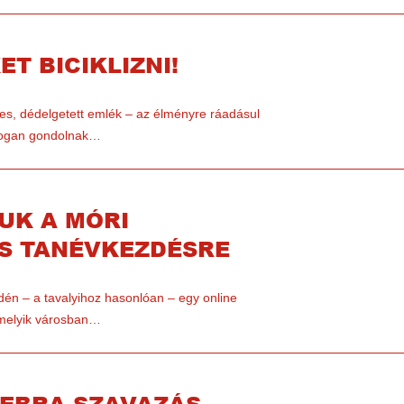
T BICIKLIZNI!
es, dédelgetett emlék – az élményre ráadásul
ldogan gondolnak…
UK A MÓRI
OS TANÉVKEZDÉSRE
dén – a tavalyihoz hasonlóan – egy online
 melyik városban…
ZEBRA-SZAVAZÁS,