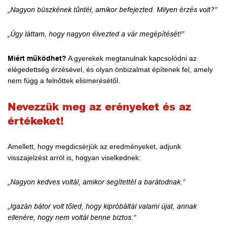
„Nagyon büszkének tűntél, amikor befejezted. Milyen érzés volt?”
„Úgy láttam, hogy nagyon élvezted a vár megépítését!”
Miért működhet?
A gyerekek megtanulnak kapcsolódni az
elégedettség érzésével, és olyan önbizalmat építenek fel, amely
nem függ a felnőttek elismerésétől.
Nevezzük meg az erényeket és az
értékeket!
Amellett, hogy megdicsérjük az eredményeket, adjunk
visszajelzést arról is, hogyan viselkednek:
„Nagyon kedves voltál, amikor segítettél a barátodnak.”
„Igazán bátor volt tőled, hogy kipróbáltál valami újat, annak
ellenére, hogy nem voltál benne biztos.”