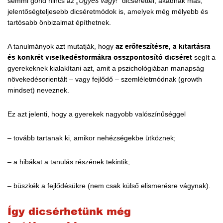
semmi gond nincs az
„Ügyes vagy!”
dicsérettel, akadnak más,
jelentőségteljesebb dicséretmódok is, amelyek még mélyebb és
tartósabb önbizalmat építhetnek.
A tanulmányok azt mutatják, hogy
az erőfeszítésre, a kitartásra
és konkrét viselkedésformákra összpontosító dicséret
segít a
gyerekeknek kialakítani azt, amit a pszichológiában manapság
növekedésorientált – vagy fejlődő – szemléletmódnak (growth
mindset) neveznek.
Ez azt jelenti, hogy a gyerekek nagyobb valószínűséggel
– tovább tartanak ki, amikor nehézségekbe ütköznek;
– a hibákat a tanulás részének tekintik;
– büszkék a fejlődésükre (nem csak külső elismerésre vágynak).
Így dicsérhetünk még