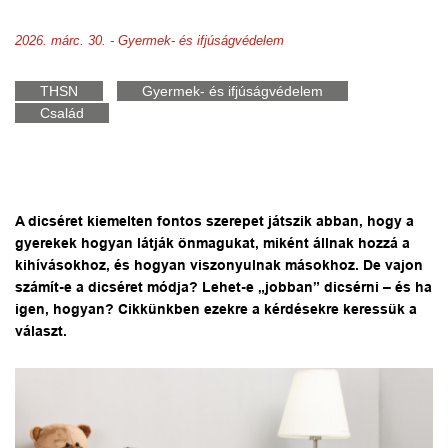
2026. márc. 30. - Gyermek- és ifjúságvédelem
THSN
Gyermek- és ifjúságvédelem
Család
A dicséret kiemelten fontos szerepet játszik abban, hogy a
gyerekek hogyan látják önmagukat, miként állnak hozzá a
kihívásokhoz, és hogyan viszonyulnak másokhoz. De vajon
számít-e a dicséret módja? Lehet-e „jobban” dicsérni – és ha
igen, hogyan? Cikkünkben ezekre a kérdésekre keressük a
választ.