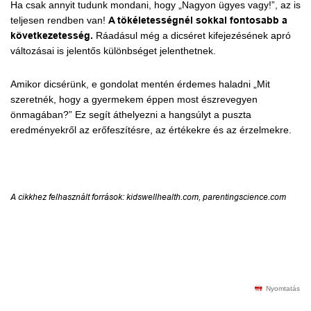
Ha csak annyit tudunk mondani, hogy „Nagyon ügyes vagy!”, az is
teljesen rendben van!
A tökéletességnél sokkal fontosabb a
következetesség.
Ráadásul még a dicséret kifejezésének apró
változásai is jelentős különbséget jelenthetnek.
Amikor dicsérünk, e gondolat mentén érdemes haladni „Mit
szeretnék, hogy a gyermekem éppen most észrevegyen
önmagában?” Ez segít áthelyezni a hangsúlyt a puszta
eredményekről az erőfeszítésre, az értékekre és az érzelmekre.
A cikkhez felhasznált források: kidswellhealth.com, parentingscience.com
Nyomtatás