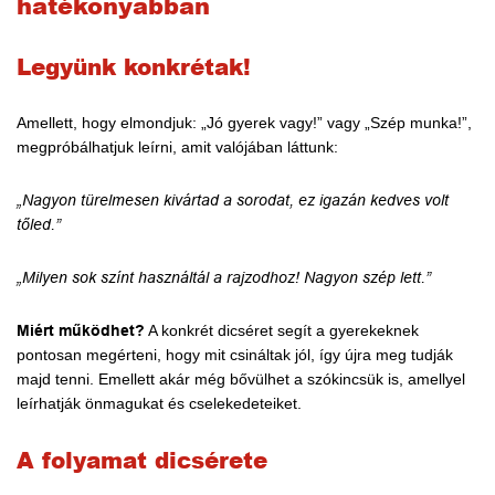
hatékonyabban
Legyünk konkrétak!
Amellett, hogy elmondjuk: „Jó gyerek vagy!” vagy „Szép munka!”,
megpróbálhatjuk leírni, amit valójában láttunk:
„Nagyon türelmesen kivártad a sorodat, ez igazán kedves volt
tőled.”
„Milyen sok színt használtál a rajzodhoz! Nagyon szép lett.”
Miért működhet?
A konkrét dicséret segít a gyerekeknek
pontosan megérteni, hogy mit csináltak jól, így újra meg tudják
majd tenni. Emellett akár még bővülhet a szókincsük is, amellyel
leírhatják önmagukat és cselekedeteiket.
A folyamat dicsérete