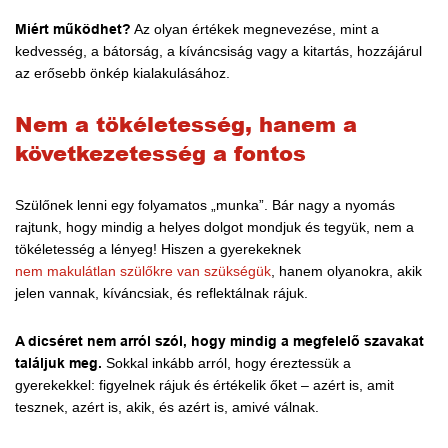
Miért működhet?
Az olyan értékek megnevezése, mint a
kedvesség, a bátorság, a kíváncsiság vagy a kitartás, hozzájárul
az erősebb önkép kialakulásához.
Nem a tökéletesség, hanem a
következetesség a fontos
Szülőnek lenni egy folyamatos „munka”. Bár nagy a nyomás
rajtunk, hogy mindig a helyes dolgot mondjuk és tegyük, nem a
tökéletesség a lényeg! Hiszen a gyerekeknek
nem makulátlan szülőkre van szükségük
, hanem olyanokra, akik
jelen vannak, kíváncsiak, és reflektálnak rájuk.
A dicséret nem arról szól, hogy mindig a megfelelő szavakat
találjuk meg.
Sokkal inkább arról, hogy éreztessük a
gyerekekkel: figyelnek rájuk és értékelik őket – azért is, amit
tesznek, azért is, akik, és azért is, amivé válnak.