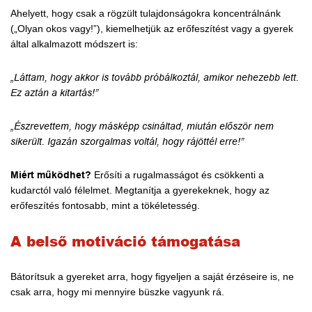
Ahelyett, hogy csak a rögzült tulajdonságokra koncentrálnánk
(„Olyan okos vagy!”), kiemelhetjük az erőfeszítést vagy a gyerek
által alkalmazott módszert is:
„Láttam, hogy akkor is tovább próbálkoztál, amikor nehezebb lett.
Ez aztán a kitartás!”
„Észrevettem, hogy másképp csináltad, miután először nem
sikerült. Igazán szorgalmas voltál, hogy rájöttél erre!”
Miért működhet?
Erősíti a rugalmasságot és csökkenti a
kudarctól való félelmet. Megtanítja a gyerekeknek, hogy az
erőfeszítés fontosabb, mint a tökéletesség.
A belső motiváció támogatása
Bátorítsuk a gyereket arra, hogy figyeljen a saját érzéseire is, ne
csak arra, hogy mi mennyire büszke vagyunk rá.