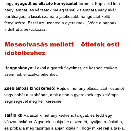
hogy
nyugodt és ellazító környezetet
teremts. Kapcsold le a
nagy lámpát, és váltsatok meleg fényű kislámpára vagy akár
barátságos, a kicsik számára játékosabb hangulatot keltő
fényfüzérre. Ezzel azt üzented a gyereknek: „Vége a napnak,
indulhat a bekuckózás.”
Meseolvasás mellett – ötletek esti
időtöltéshez
Hangoskönyv:
Leköti a gyerek figyelmét, de közben csukott
szemmel, ellazulva pihenhet.
Zseblámpás kincskereső:
Rejts el néhány plüssállatot, kisautót
vagy babát a szobában, amit aztán a gyereknek egy kislámpa
segítségével meg kell keresnie.
Találd ki!
Válaszd ki néhány kedvenc tárgyát, és tedd egy
vászontáskába. A gyerek csukja be a szemét, nyúljon a táskába,
és próbálja meg tapintás alapján kitalálni, hogy miket rejt a táska.