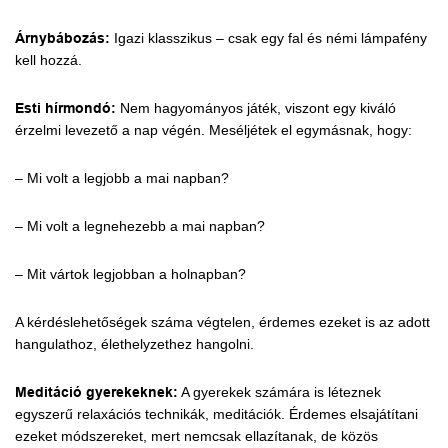
Árnybábozás:
Igazi klasszikus – csak egy fal és némi lámpafény
kell hozzá.
Esti hírmondó:
Nem hagyományos játék, viszont egy kiváló
érzelmi levezető a nap végén. Meséljétek el egymásnak, hogy:
– Mi volt a legjobb a mai napban?
– Mi volt a legnehezebb a mai napban?
– Mit vártok legjobban a holnapban?
A kérdéslehetőségek száma végtelen, érdemes ezeket is az adott
hangulathoz, élethelyzethez hangolni.
Meditáció gyerekeknek:
A gyerekek számára is léteznek
egyszerű relaxációs technikák, meditációk. Érdemes elsajátítani
ezeket módszereket, mert nemcsak ellazítanak, de közös