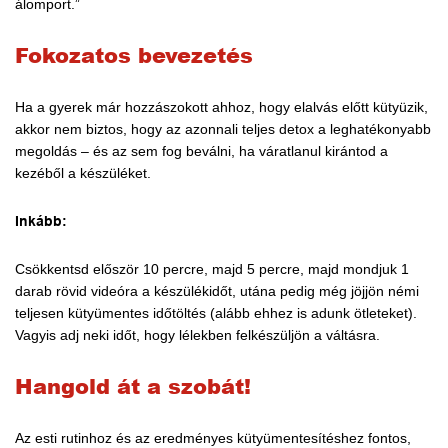
álomport.”
Fokozatos bevezetés
Ha a gyerek már hozzászokott ahhoz, hogy elalvás előtt kütyüzik,
akkor nem biztos, hogy az azonnali teljes detox a leghatékonyabb
megoldás – és az sem fog beválni, ha váratlanul kirántod a
kezéből a készüléket.
Inkább:
Csökkentsd először 10 percre, majd 5 percre, majd mondjuk 1
darab rövid videóra a készülékidőt, utána pedig még jöjjön némi
teljesen kütyümentes időtöltés (alább ehhez is adunk ötleteket).
Vagyis adj neki időt, hogy lélekben felkészüljön a váltásra.
Hangold át a szobát!
Az esti rutinhoz és az eredményes kütyümentesítéshez fontos,