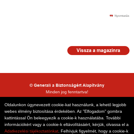
Nyomtatás
Vissza a magazinra
© Generali a Biztonságért Alapítvány
Minden jog fenntartva!
Kapcsolattartói adatkezelés
Oldalunkon úgynevezett cookie-kat használunk, a lehető legjobb
webes élmény biztosítása érdekében. Az "Elfogadom" gombra
Honlaptérkép
kattintással Ön beleegyezik a cookie-k használatába. További
információkért vagy a cookie-k eltávolításáért, kérjük, olvassa el a
Adatkezelési tájékoztatónkat
. Felhívjuk figyelmét, hogy a cookie-k