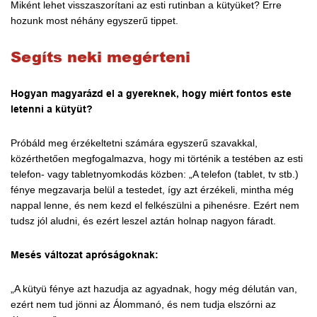
Miként lehet visszaszorítani az esti rutinban a kütyüket? Erre
hozunk most néhány egyszerű tippet.
Segíts neki megérteni
Hogyan magyarázd el a gyereknek, hogy miért fontos este
letenni a kütyüt?
Próbáld meg érzékeltetni számára egyszerű szavakkal,
közérthetően megfogalmazva, hogy mi történik a testében az esti
telefon- vagy tabletnyomkodás közben: „A telefon (tablet, tv stb.)
fénye megzavarja belül a testedet, így azt érzékeli, mintha még
nappal lenne, és nem kezd el felkészülni a pihenésre. Ezért nem
tudsz jól aludni, és ezért leszel aztán holnap nagyon fáradt.
Mesés változat apróságoknak:
„A kütyü fénye azt hazudja az agyadnak, hogy még délután van,
ezért nem tud jönni az Álommanó, és nem tudja elszórni az