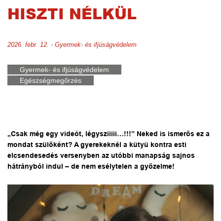
HISZTI NÉLKÜL
2026. febr. 12. - Gyermek- és ifjúságvédelem
Gyermek- és ifjúságvédelem
Egészségmegőrzés
„Csak még egy videót, légysziiiii…!!!” Neked is ismerős ez a
mondat szülőként? A gyerekeknél a kütyü kontra esti
elcsendesedés versenyben az utóbbi manapság sajnos
hátrányból indul – de nem esélytelen a győzelme!