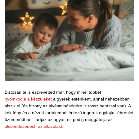
Biztosan te is észrevetted már, hogy minél többet
nyomkodja a készüléket
a gyerek esténként, annál nehezebben
alszik el (és bizony az alvásminőségére is rossz hatással van). A
kék fény és a nézett tartalomból érkező ingerek egyfajta „ébrenlét
üzemmódban” tartják az agyat, ez pedig meggátolja az
elcsendesedést, az ellazulást
.