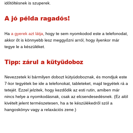
időtöltésnek is szuperek.
A jó példa ragadós!
Ha
a gyerek azt látja
, hogy te sem nyomkodod este a telefonodat,
akkor őt is könnyebb lesz meggyőzni arról, hogy ilyenkor már
tegye le a készüléket.
Tipp: zárul a kütyüdoboz
Nevezzetek ki bármilyen dobozt kütyüdoboznak, és mondjuk este
7-kor tegyétek be ide a telefonokat, tableteket, majd tegyétek rá a
tetejét. Ezzel jelzitek, hogy kezdődik az esti rutin, amiben már
nincs helye a nyomkodásnak, csak az elcsendesedésnek. (Ez alól
kivételt jelent természetesen, ha a te készülékedről szól a
hangoskönyv vagy a relaxációs zene.)