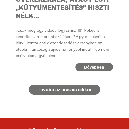
„KÜTYÜMENTESÍTÉS” HISZTI
NÉLK…
„Csak még egy videót, légysziiiii…!!!” Neked is
ismerős ez a mondat szülőként? A gyerekeknél a
kütyü kontra esti elcsendesedés versenyben az
utóbbi manapság sajnos hátrányból indul – de nem
esélytelen a győzelme!
Bővebben
Tovább az összes cikkre