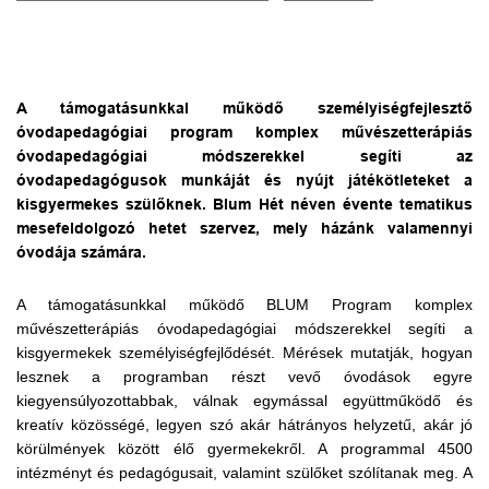
A támogatásunkkal működő személyiségfejlesztő
óvodapedagógiai program komplex művészetterápiás
óvodapedagógiai módszerekkel segíti az
óvodapedagógusok munkáját és nyújt játékötleteket a
kisgyermekes szülőknek. Blum Hét néven évente tematikus
mesefeldolgozó hetet szervez, mely házánk valamennyi
óvodája számára.
A támogatásunkkal működő BLUM Program komplex
művészetterápiás óvodapedagógiai módszerekkel segíti a
kisgyermekek személyiségfejlődését. Mérések mutatják, hogyan
lesznek a programban részt vevő óvodások egyre
kiegyensúlyozottabbak, válnak egymással együttműködő és
kreatív közösségé, legyen szó akár hátrányos helyzetű, akár jó
körülmények között élő gyermekekről. A programmal 4500
intézményt és pedagógusait, valamint szülőket szólítanak meg. A