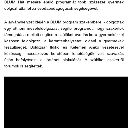
BLUM Hét mesére épülő programját több százezer gyermek
dolgozhatta fel az óvodapedagógusok segítségével.
A járványhelyzet idején a BLUM program szakemberei kidolgoztak
egy otthoni mesefeldolgozást segítő programot, hogy szakértők
támogatása mellett segítse a szülőket óvodás korú gyermekükkel
közösen feldolgozni a karanténhelyzetet, oldani a gyermekek
feszültségét. Boldizsár Ildikó és Kelemen Anikó vezetésével
közösségi meseszövés keretében lehetőségük volt szavazás
útján befolyásolni a történet alakulását. A szülőket szakértői
fórumok is segítették.