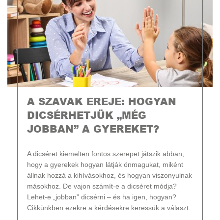
A SZAVAK EREJE: HOGYAN
DICSÉRHETJÜK „MÉG
JOBBAN” A GYEREKET?
A dicséret kiemelten fontos szerepet játszik abban,
hogy a gyerekek hogyan látják önmagukat, miként
állnak hozzá a kihívásokhoz, és hogyan viszonyulnak
másokhoz. De vajon számít-e a dicséret módja?
Lehet-e „jobban” dicsérni – és ha igen, hogyan?
Cikkünkben ezekre a kérdésekre keressük a választ.