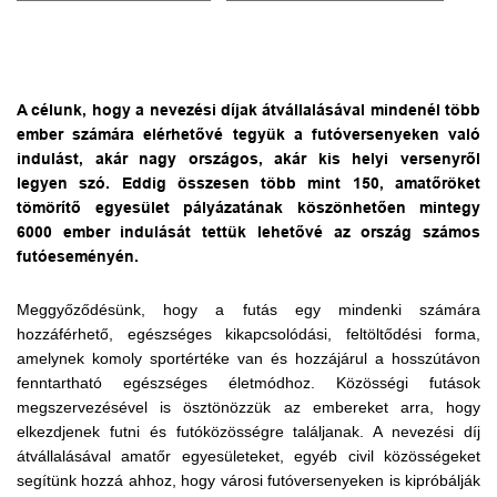
A célunk, hogy a nevezési díjak átvállalásával mindenél több
ember számára elérhetővé tegyük a futóversenyeken való
indulást, akár nagy országos, akár kis helyi versenyről
legyen szó. Eddig összesen több mint 150, amatőröket
tömörítő egyesület pályázatának köszönhetően mintegy
6000 ember indulását tettük lehetővé az ország számos
futóeseményén.
Meggyőződésünk, hogy a futás egy mindenki számára
hozzáférhető, egészséges kikapcsolódási, feltöltődési forma,
amelynek komoly sportértéke van és hozzájárul a hosszútávon
fenntartható egészséges életmódhoz. Közösségi futások
megszervezésével is ösztönözzük az embereket arra, hogy
elkezdjenek futni és futóközösségre találjanak. A nevezési díj
átvállalásával amatőr egyesületeket, egyéb civil közösségeket
segítünk hozzá ahhoz, hogy városi futóversenyeken is kipróbálják