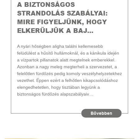
A BIZTONSÁGOS
STRANDOLÁS SZABÁLYAI:
MIRE FIGYELJÜNK, HOGY
ELKERÜLJÜK A BAJ…
A nyári hőségben aligha találni kellemesebb
felüdülést a hűsítő hullámoknál, és a kánikula idején
a vízpartok pillanatok alatt megtelnek emberekkel.
Azonban a nagy meleg megterheli a szervezetet, a
felelőtlen fürdőzés pedig komoly veszélyhelyzetekhez
vezethet. Éppen ezért a felhőtlen kikapcsolódáshoz
elengedhetetlen, hogy tisztában legyünk a
biztonságos fürdőzés alapszabályaiv…
Bővebben