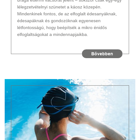
drága éttermi vacsorát jelent – sokszor csak egy-egy
lélegzetvételnyi szünetet a káosz közepén.
Mindenkinek fontos, de az elfoglalt édesanyáknak,
édesapáknak és gondozóknak egyenesen
létfontosságú, hogy beépítsék a mikro énidős
elfoglaltságokat a mindennapjaikba.
Bővebben