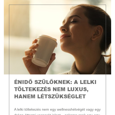
ÉNIDŐ SZÜLŐKNEK: A LELKI
TÖLTEKEZÉS NEM LUXUS,
HANEM LÉTSZÜKSÉGLET
A lelki töltekezés nem egy wellnesshétvégét vagy egy