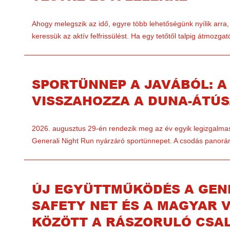
Ahogy melegszik az idő, egyre több lehetőségünk nyílik ar
keressük az aktív felfrissülést. Ha egy tetőtől talpig átmozg
SPORTÜNNEP A JAVÁBÓL: A
VISSZAHOZZA A DUNA-ÁTÚ
2026. augusztus 29-én rendezik meg az év egyik legizgalm
Generali Night Run nyárzáró sportünnepet. A csodás panorá
ÚJ EGYÜTTMŰKÖDÉS A GEN
SAFETY NET ÉS A MAGYAR 
KÖZÖTT A RÁSZORULÓ CSA