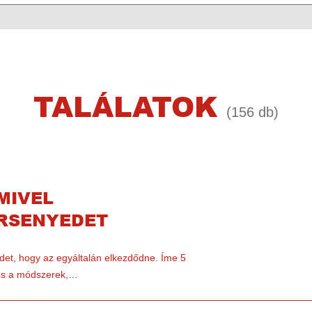
TALÁLATOK
(156 db)
MIVEL
RSENYEDET
edet, hogy az egyáltalán elkezdődne. Íme 5
– és a módszerek,…