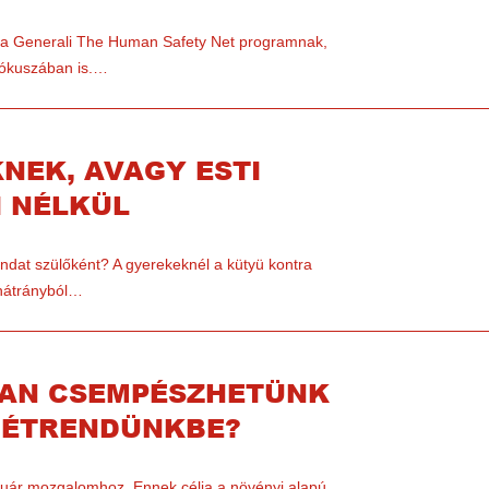
te a Generali The Human Safety Net programnak,
 fókuszában is.…
NEK, AVAGY ESTI
I NÉLKÜL
mondat szülőként? A gyerekeknél a kütyü kontra
 hátrányból…
YAN CSEMPÉSZHETÜNK
Z ÉTRENDÜNKBE?
nuár mozgalomhoz. Ennek célja a növényi alapú