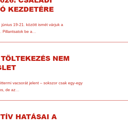
Ó KEZDETÉRE
 június 19-21. között ismét várjuk a
. Pillantsatok be a…
I TÖLTEKEZÉS NEM
GLET
ttermi vacsorát jelent – sokszor csak egy-egy
tos, de az…
ITÍV HATÁSAI A