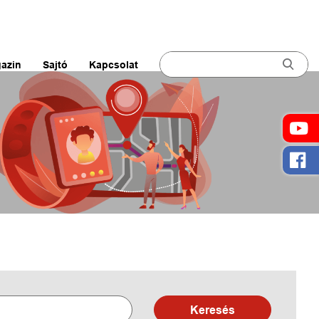
azin
Sajtó
Kapcsolat
Keresés