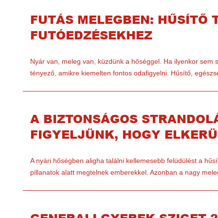
FUTÁS MELEGBEN: HŰSÍTŐ T
FUTÓEDZÉSEKHEZ
Nyár van, meleg van, küzdünk a hőséggel. Ha ilyenkor sem s
tényező, amikre kiemelten fontos odafigyelni. Hűsítő, egés
A BIZTONSÁGOS STRANDOLÁ
FIGYELJÜNK, HOGY ELKERÜ
A nyári hőségben aligha találni kellemesebb felüdülést a hűsí
pillanatok alatt megtelnek emberekkel. Azonban a nagy mel
GENERALI GYEREK SZIGET 2