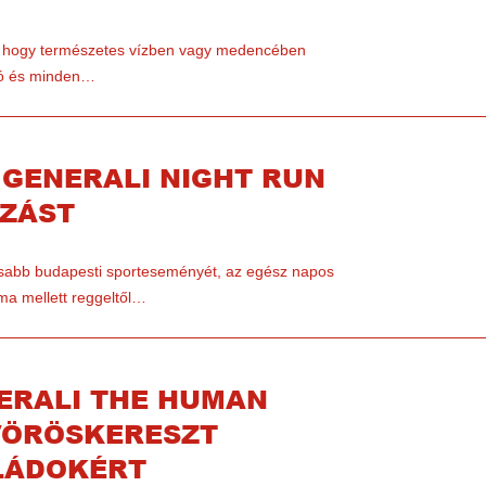
ra, hogy természetes vízben vagy medencében
ató és minden…
 GENERALI NIGHT RUN
SZÁST
asabb budapesti sporteseményét, az egész napos
ma mellett reggeltől…
ERALI THE HUMAN
VÖRÖSKERESZT
LÁDOKÉRT