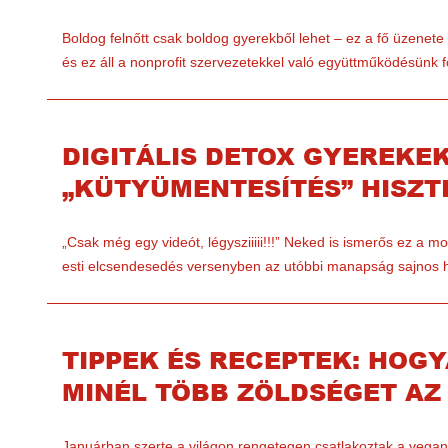
Boldog felnőtt csak boldog gyerekből lehet – ez a fő üzene
és ez áll a nonprofit szervezetekkel való együttműködésünk
DIGITÁLIS DETOX GYEREKEK
„KÜTYÜMENTESÍTÉS” HISZT
„Csak még egy videót, légysziiiii!!!” Neked is ismerős ez a 
esti elcsendesedés versenyben az utóbbi manapság sajnos
TIPPEK ÉS RECEPTEK: HOG
MINÉL TÖBB ZÖLDSÉGET A
Januárban szerte a világon rengetegen csatlakoztak a vega