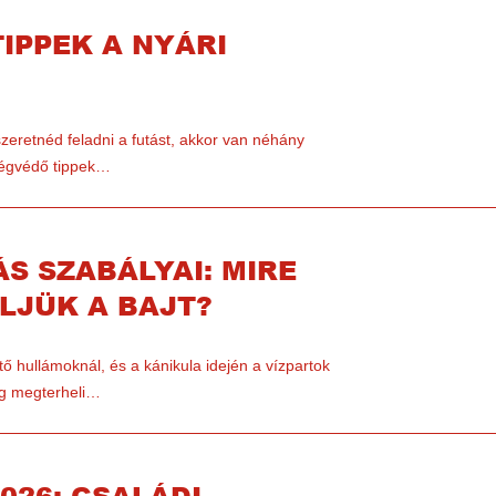
IPPEK A NYÁRI
zeretnéd feladni a futást, akkor van néhány
zségvédő tippek…
S SZABÁLYAI: MIRE
LJÜK A BAJT?
tő hullámoknál, és a kánikula idején a vízpartok
eg megterheli…
026: CSALÁDI