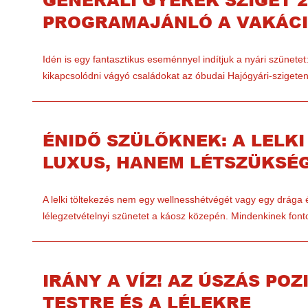
PROGRAMAJÁNLÓ A VAKÁCI
Idén is egy fantasztikus eseménnyel indítjuk a nyári szünetet:
kikapcsolódni vágyó családokat az óbudai Hajógyári-szigeten
ÉNIDŐ SZÜLŐKNEK: A LELK
LUXUS, HANEM LÉTSZÜKSÉ
A lelki töltekezés nem egy wellnesshétvégét vagy egy drága é
lélegzetvételnyi szünetet a káosz közepén. Mindenkinek fon
IRÁNY A VÍZ! AZ ÚSZÁS POZ
TESTRE ÉS A LÉLEKRE