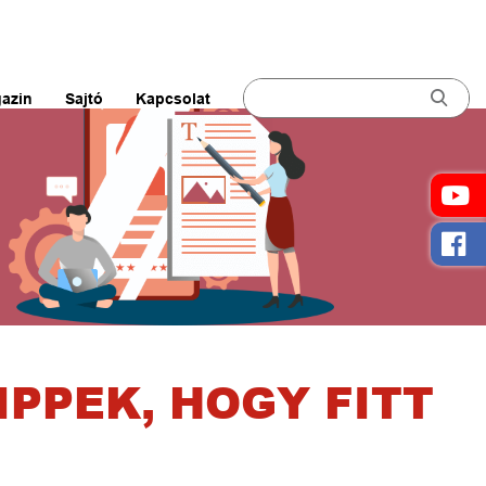
azin
Sajtó
Kapcsolat
PPEK, HOGY FITT