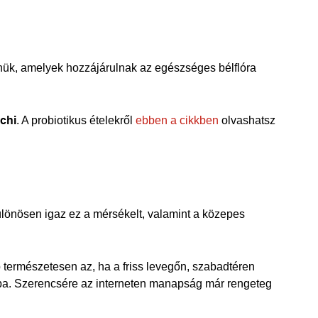
ennük, amelyek hozzájárulnak az egészséges bélflóra
mchi
. A probiotikus ételekről
ebben a cikkben
olvashatsz
lönösen igaz ez a mérsékelt, valamint a közepes
b természetesen az, ha a friss levegőn, szabadtéren
idba. Szerencsére az interneten manapság már rengeteg