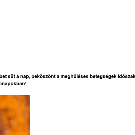
et süt a nap, beköszönt a meghűléses betegségek időszaka 
hónapokban!