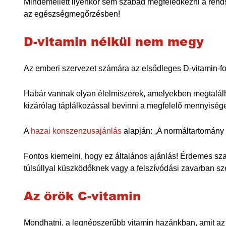
Mindemellett ilyenkor sem szabad megfeledkezni a rend
az egészségmegőrzésben!
D-vitamin nélkül nem megy
Az emberi szervezet számára az elsődleges D-vitamin-forr
Habár vannak olyan élelmiszerek, amelyekben megtalálha
kizárólag táplálkozással bevinni a megfelelő mennyiséget
A
hazai konszenzusajánlás
alapján: „A normáltartomány
Fontos kiemelni, hogy ez általános ajánlás! Érdemes sz
túlsúllyal küszködőknek vagy a felszívódási zavarban
Az örök C-vitamin
Mondhatni, a legnépszerűbb vitamin hazánkban, amit az i