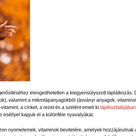
rősítéséhez elengedhetetlen a kiegyensúlyozott táplálkozás. D
ok), valamint a mikrotápanyagokból (ásványi anyagok, vitamino
vitamint, a cinket, a rezet és a szelént emeli ki
tájékoztatójában
 eséllyel kapjuk el a különféle nyavalyákat.
 azon nyomelemek, vitaminok bevitelére, amelyek hozzájárulna