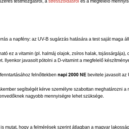
szeres testmozgásról, a
stresszoldásról
és a megfelelő mennyisé
ás a napfény: az UV-B sugárzás hatására a test saját maga állí
tó ez a vitamin (pl. halmáj olajok, zsíros halak, tojássárgáj
. Ilyenkor javasolt pótolni a D-vitamint a megfelelő készítmény
 fenntartásához felnőttekben
napi 2000 NE
bevitele javasolt az
akember segítségét kérve személyre szabottan meghatározni a 
 szenvedőknek nagyobb mennyiségre lehet szüksége.
s mutat, hogy a felmérések szerint átlagban a magyar lakosság C