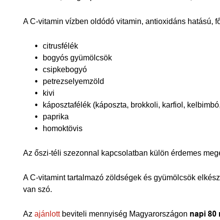
A C-vitamin vízben oldódó vitamin, antioxidáns hatású, fő
citrusfélék
bogyós gyümölcsök
csipkebogyó
petrezselyemzöld
kivi
káposztafélék (káposzta, brokkoli, karfiol, kelbimbó
paprika
homoktövis
Az őszi-téli szezonnal kapcsolatban külön érdemes meg
A C-vitamint tartalmazó zöldségek és gyümölcsök elkészí
van szó.
Az
ajánlott
beviteli mennyiség Magyarországon
napi 80