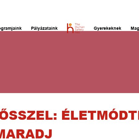
ogramjaink
Pályázataink
Gyerekeknek
Mag
ŐSSZEL: ÉLETMÓDTI
MARADJ