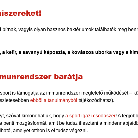
miszereket!
ssal bírnak, vagyis olyan hasznos baktériumok találhatók meg b
, a kefir, a savanyú káposzta, a kovászos uborka vagy a ki
munrendszer barátja
 sport is támogatja az immunrendszer megfelelő működését – kü
részletesebben
ebből a tanulmányból
tájékozódhatsz).
úlyt, szóval kimondhatjuk, hogy
a sport igazi csodaszer
! A legjob
t a benti mozgásformát, amit be tudsz illeszteni a mindennapja
ható, amelyet otthon is el tudsz végezni.