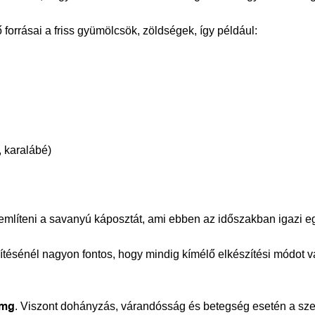
 forrásai a friss gyümölcsök, zöldségek, így például:
, karalábé)
említeni a savanyú káposztát, ami ebben az időszakban igazi 
tésénél nagyon fontos, hogy mindig kímélő elkészítési módot vá
 mg
. Viszont dohányzás, várandósság és betegség esetén a sz