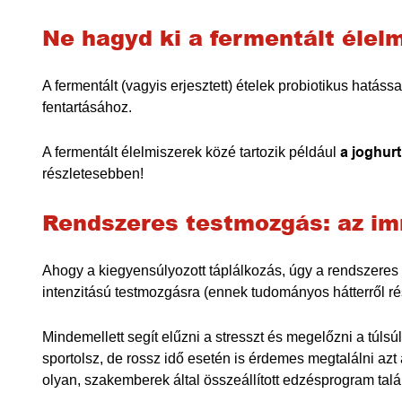
Ne hagyd ki a fermentált élel
A fermentált (vagyis erjesztett) ételek probiotikus hatá
fentartásához.
A fermentált élelmiszerek közé tartozik például
a joghurt
részletesebben!
Rendszeres testmozgás: az im
Ahogy a kiegyensúlyozott táplálkozás, úgy a rendszeres
intenzitású testmozgásra (ennek tudományos hátterről 
Mindemellett segít elűzni a stresszt és megelőzni a túls
sportolsz, de rossz idő esetén is érdemes megtalálni az
olyan, szakemberek által összeállított edzésprogram talál