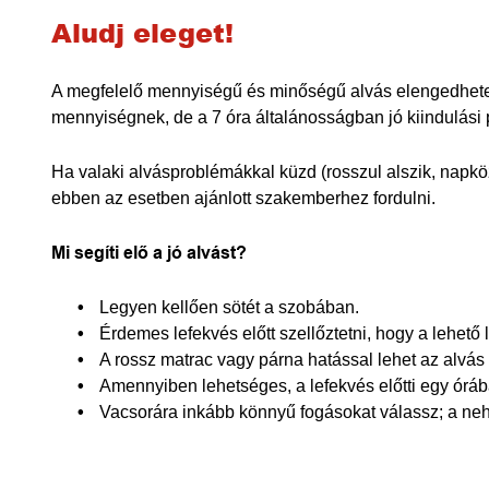
Aludj eleget!
A megfelelő mennyiségű és minőségű alvás elengedhetet
mennyiségnek, de a 7 óra általánosságban jó kiindulási 
Ha valaki alvásproblémákkal küzd (rosszul alszik, napkö
ebben az esetben ajánlott szakemberhez fordulni.
Mi segíti elő a jó alvást?
Legyen kellően sötét a szobában.
Érdemes lefekvés előtt szellőztetni, hogy a lehető 
A rossz matrac vagy párna hatással lehet az alvá
Amennyiben lehetséges, a lefekvés előtti egy óráb
Vacsorára inkább könnyű fogásokat válassz; a nehé