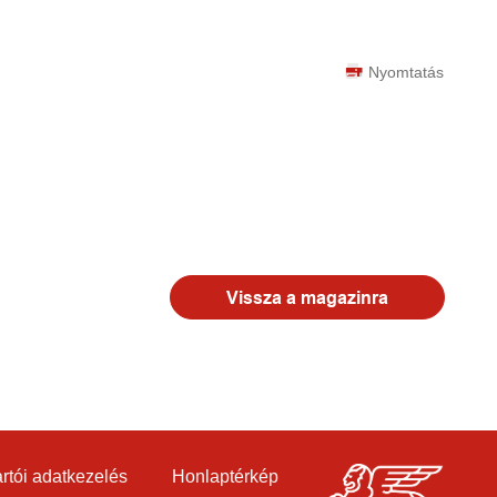
Nyomtatás
Vissza a magazinra
rtói adatkezelés
Honlaptérkép