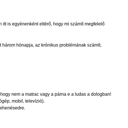
t is egyénenként eltérő, hogy mi számít megfelelő
nt három hónapja, az krónikus problémának számít,
hogy nem a matrac vagy a párna e a ludas a dologban!
ép, mobil, televízió).
 pihenésedre.