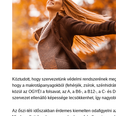
Köztudott, hogy szervezetünk védelmi rendszerének mege
hogy a makrotápanyagokból (fehérjék, zsírok, szénhidrát
közül az OGYÉI a folsavat, az A, a B6-, a B12-, a C- és D-
szervezet ellenálló képessége lecsökkenhet, így nagyobb
Az őszi-téli időszakban érdemes kiemelten odafigyelni