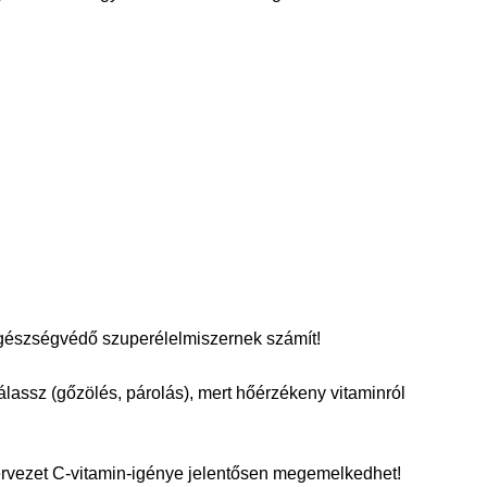
egészségvédő szuperélelmiszernek számít!
lassz (gőzölés, párolás), mert hőérzékeny vitaminról
ervezet C-vitamin-igénye jelentősen megemelkedhet!