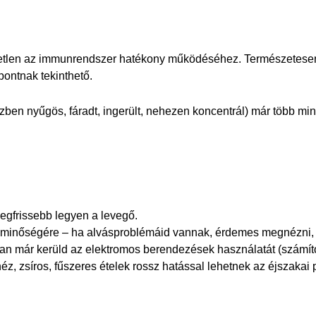
len az immunrendszer hatékony működéséhez. Természetesen it
pontnak tekinthető.
zben nyűgös, fáradt, ingerült, nehezen koncentrál) már több mi
legfrissebb legyen a levegő.
s minőségére – ha alvásproblémáid vannak, érdemes megnézni, 
an már kerüld az elektromos berendezések használatát (számítóg
z, zsíros, fűszeres ételek rossz hatással lehetnek az éjszakai