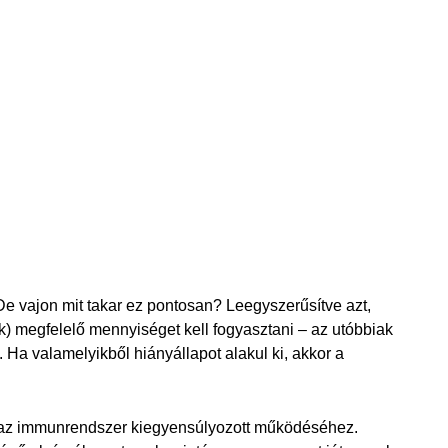
e vajon mit takar ez pontosan? Leegyszerűsítve azt,
k) megfelelő mennyiséget kell fogyasztani – az utóbbiak
. Ha valamelyikből hiányállapot alakul ki, akkor a
k az immunrendszer kiegyensúlyozott működéséhez.