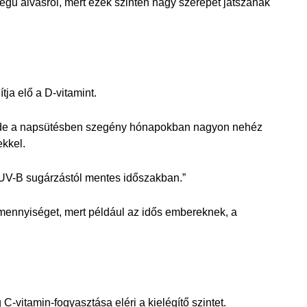
gű alvásról, mert ezek szintén nagy szerepet játszanak
tja elő a D-vitamint.
a), de a napsütésben szegény hónapokban nagyon nehéz
ekkel.
 UV-B sugárzástól mentes időszakban.”
mennyiséget, mert például az idős embereknek, a
-vitamin-fogyasztása eléri a kielégítő szintet.