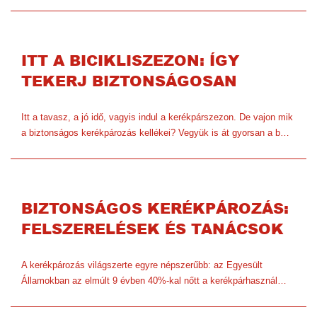
ITT A BICIKLISZEZON: ÍGY
TEKERJ BIZTONSÁGOSAN
Itt a tavasz, a jó idő, vagyis indul a kerékpárszezon. De vajon mik
a biztonságos kerékpározás kellékei? Vegyük is át gyorsan a b…
BIZTONSÁGOS KERÉKPÁROZÁS:
FELSZERELÉSEK ÉS TANÁCSOK
A kerékpározás világszerte egyre népszerűbb: az Egyesült
Államokban az elmúlt 9 évben 40%-kal nőtt a kerékpárhasznál…