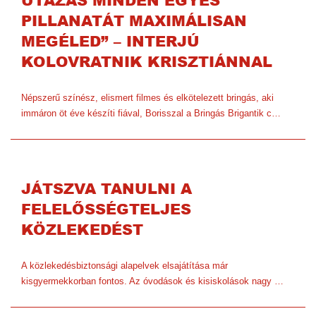
UTAZÁS MINDEN EGYES
PILLANATÁT MAXIMÁLISAN
MEGÉLED” – INTERJÚ
KOLOVRATNIK KRISZTIÁNNAL
Népszerű színész, elismert filmes és elkötelezett bringás, aki
immáron öt éve készíti fiával, Borisszal a Bringás Brigantik c…
JÁTSZVA TANULNI A
FELELŐSSÉGTELJES
KÖZLEKEDÉST
A közlekedésbiztonsági alapelvek elsajátítása már
kisgyermekkorban fontos. Az óvodások és kisiskolások nagy …