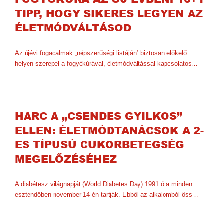
TIPP, HOGY SIKERES LEGYEN AZ
ÉLETMÓDVÁLTÁSOD
Az újévi fogadalmak „népszerűségi listáján” biztosan előkelő
helyen szerepel a fogyókúrával, életmódváltással kapcsolatos…
HARC A „CSENDES GYILKOS”
ELLEN: ÉLETMÓDTANÁCSOK A 2-
ES TÍPUSÚ CUKORBETEGSÉG
MEGELŐZÉSÉHEZ
A diabétesz világnapját (World Diabetes Day) 1991 óta minden
esztendőben november 14-én tartják. Ebből az alkalomból öss…