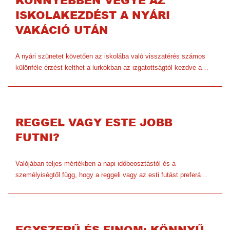
KÖNNYEBBEN VEGYE AZ
ISKOLAKEZDÉST A NYÁRI
VAKÁCIÓ UTÁN
A nyári szünetet követően az iskolába való visszatérés számos
különféle érzést kelthet a lurkókban az izgatottságtól kezdve a…
REGGEL VAGY ESTE JOBB
FUTNI?
Valójában teljes mértékben a napi időbeosztástól és a
személyiségtől függ, hogy a reggeli vagy az esti futást preferá…
EGYSZERŰ ÉS FINOM: KÖNNYŰ