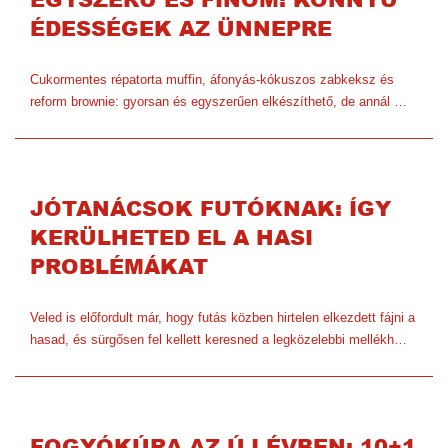
ÉDESSÉGEK AZ ÜNNEPRE
Cukormentes répatorta muffin, áfonyás-kókuszos zabkeksz és
reform brownie: gyorsan és egyszerűen elkészíthető, de annál …
JÓTANÁCSOK FUTÓKNAK: ÍGY
KERÜLHETED EL A HASI
PROBLÉMÁKAT
Veled is előfordult már, hogy futás közben hirtelen elkezdett fájni a
hasad, és sürgősen fel kellett keresned a legközelebbi mellékh…
FOGYÓKÚRA AZ ÚJ ÉVBEN: 10+1